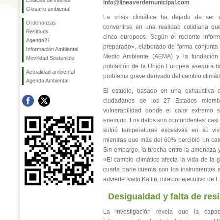
Enlaces de interés
info@lineaverdemunicipal.com
Glosario ambiental
La crisis climática ha dejado de ser
Ordenanzas
convertirse en una realidad cotidiana q
Residuos
cinco europeos. Según el reciente infor
Agenda21
preparado», elaborado de forma conjunta
Información Ambiental
Medio Ambiente (AEMA) y la fundación
Movilidad Sostenible
población de la Unión Europea asegura h
Actualidad ambiental
problema grave derivado del cambio climátic
Agenda Ambiental
El estudio, basado en una exhaustiva 
ciudadanos de los 27 Estados miemb
vulnerabilidad donde el calor extremo s
enemigo. Los datos son contundentes: casi 
sufrió temperaturas excesivas en su viv
mientras que más del 60% percibió un calo
Sin embargo, la brecha entre la amenaza y
«El cambio climático afecta la vida de la 
cuarta parte cuenta con los instrumentos 
advierte Ivailo Kalfin, director ejecutivo de 
Desigualdad y falta de resi
La investigación revela que la capac