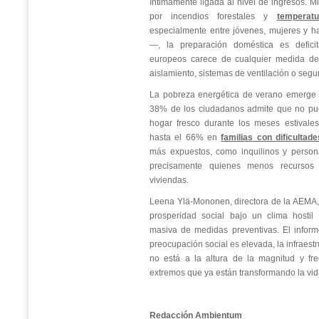
íntimamente ligada al nivel de ingresos. M
por incendios forestales y
temperat
especialmente entre jóvenes, mujeres y h
—, la preparación doméstica es defici
europeos carece de cualquier medida de 
aislamiento, sistemas de ventilación o segu
La pobreza energética de verano emerge c
38% de los ciudadanos admite que no pue
hogar fresco durante los meses estivales
hasta el 66% en
familias con dificulta
más expuestos, como inquilinos y person
precisamente quienes menos recursos 
viviendas.
Leena Ylä-Mononen, directora de la AEMA, i
prosperidad social bajo un clima hostil
masiva de medidas preventivas. El infor
preocupación social es elevada, la infraest
no está a la altura de la magnitud y fr
extremos que ya están transformando la vida
Redacción Ambientum