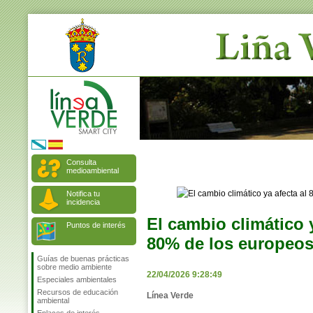
Consulta
medioambiental
Notifica tu
incidencia
El cambio climático y
Puntos de interés
80% de los europeo
Guías de buenas prácticas
sobre medio ambiente
22/04/2026 9:28:49
Especiales ambientales
Recursos de educación
Línea Verde
ambiental