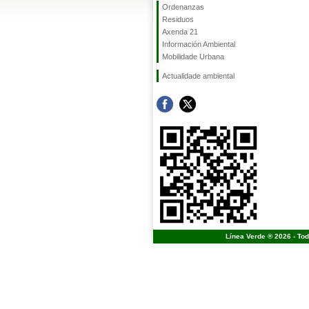
Ordenanzas
Residuos
Axenda 21
Información Ambiental
Mobilidade Urbana
Actualidade ambiental
Línea Verde ® 2026 - To