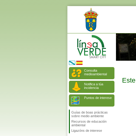
Consulta
medioambiental
Este
Notifica a túa
incidencia
Puntos de interese
Guías de boas prácticas
sobre medio ambiente
Recursos de educación
ambiental
Ligazóns de interese