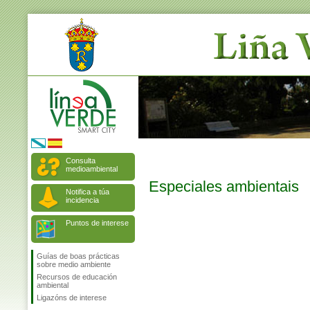
Consulta
medioambiental
Especiales ambientais
Notifica a túa
incidencia
Puntos de interese
Guías de boas prácticas
sobre medio ambiente
Recursos de educación
ambiental
Ligazóns de interese