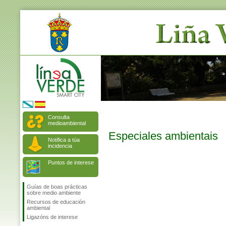
Consulta
medioambiental
Especiales ambientais
Notifica a túa
incidencia
Puntos de interese
Guías de boas prácticas
sobre medio ambiente
Recursos de educación
ambiental
Ligazóns de interese