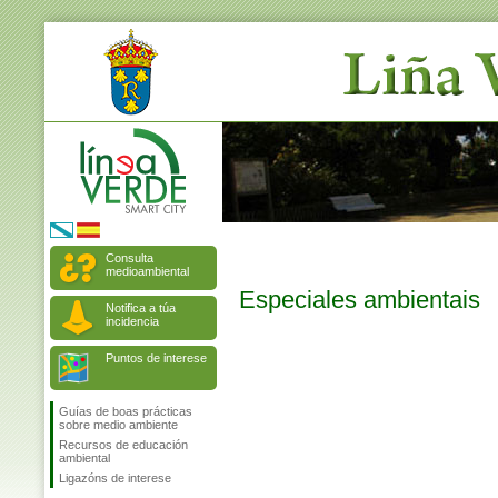
Consulta
medioambiental
Especiales ambientais
Notifica a túa
incidencia
Puntos de interese
Guías de boas prácticas
sobre medio ambiente
Recursos de educación
ambiental
Ligazóns de interese